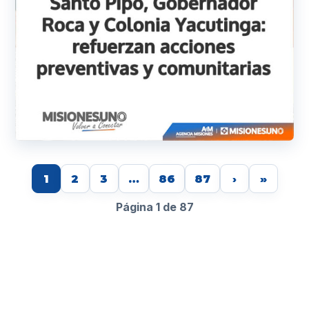
1
2
3
…
86
87
›
»
Página 1 de 87