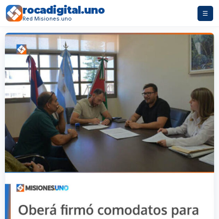
rocadigital.uno
☰
Red Misiones.uno