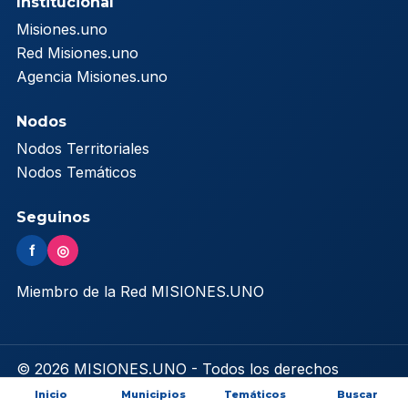
Institucional
Misiones.uno
Red Misiones.uno
Agencia Misiones.uno
Nodos
Nodos Territoriales
Nodos Temáticos
Seguinos
f
◎
Miembro de la Red MISIONES.UNO
© 2026 MISIONES.UNO - Todos los derechos
reservados
Inicio
Municipios
Temáticos
Buscar