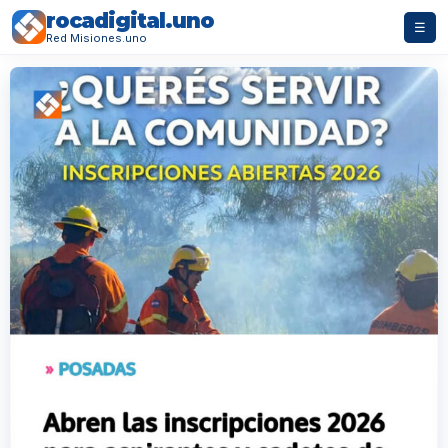
rocadigital.uno
☰
Red Misiones.uno