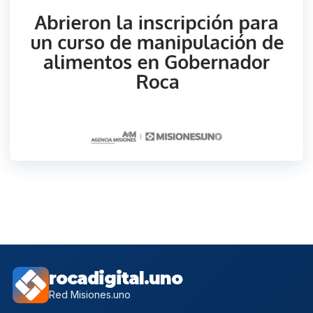
rocadigital.uno
Red Misiones.uno