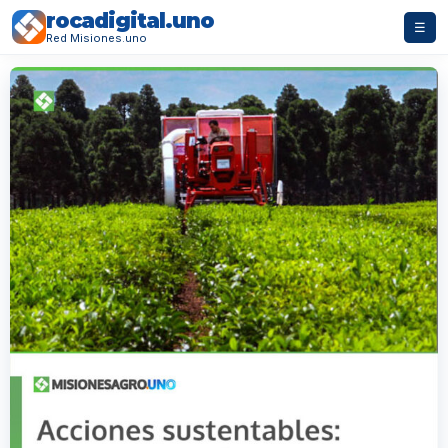
rocadigital.uno
☰
Red Misiones.uno