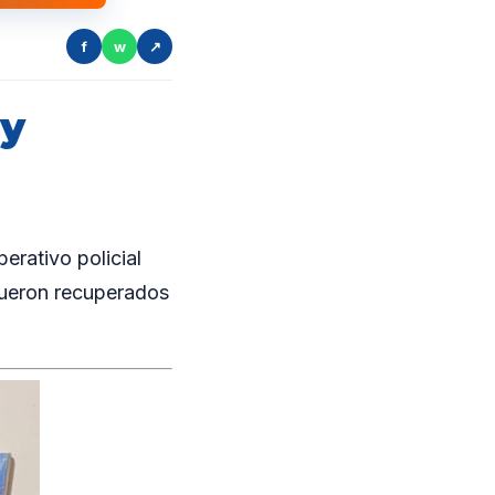
f
w
↗
 y
erativo policial
 fueron recuperados