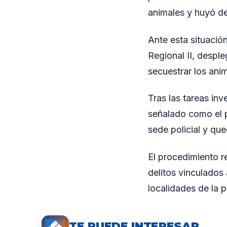
animales y huyó del
Ante esta situació
Regional II, despl
secuestrar los ani
Tras las tareas inv
señalado como el p
sede policial y que
El procedimiento r
delitos vinculados
localidades de la p
TE PUEDE INTERESAR