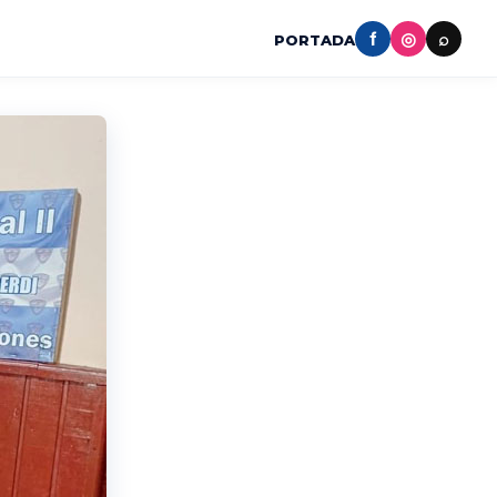
f
◎
⌕
PORTADA