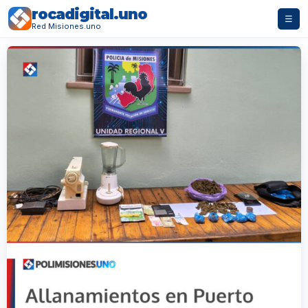
rocadigital.uno
☰
Red Misiones.uno