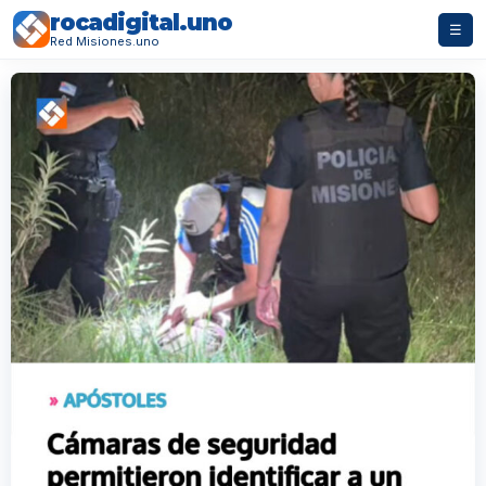
rocadigital.uno
☰
Red Misiones.uno