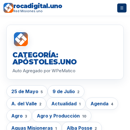
rocadigital.uno
☰
Red Misiones.uno
CATEGORÍA:
APÓSTOLES.UNO
Auto Agregado por WPeMatico
25 de Mayo
9 de Julio
5
2
A. del Valle
Actualidad
Agenda
2
1
4
Agro
Agro y Producción
3
10
Aguas Misioneras
Alba Posse
1
2