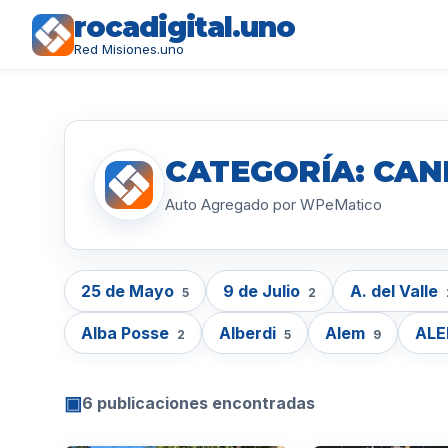
rocadigital.uno
Red Misiones.uno
CATEGORÍA: CAN
Auto Agregado por WPeMatico
25 de Mayo
9 de Julio
A. del Valle
5
2
Alba Posse
Alberdi
Alem
AL
2
5
9
▣
6 publicaciones encontradas