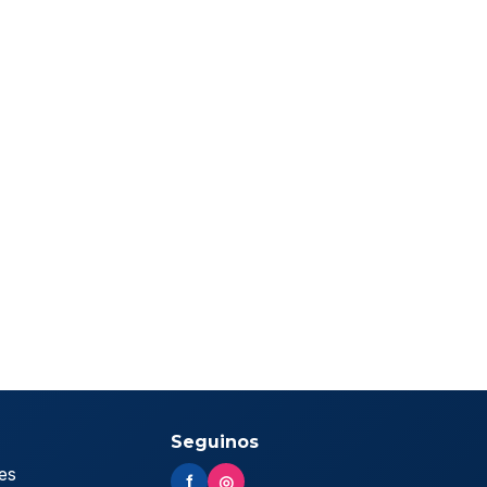
Seguinos
es
f
◎