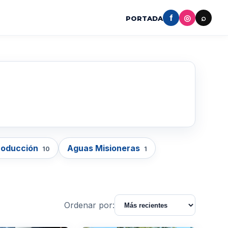
f
◎
⌕
PORTADA
roducción
Aguas Misioneras
10
1
Ordenar por: