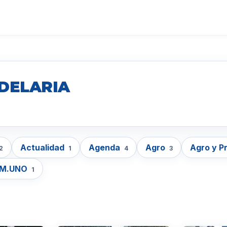
DELARIA
Actualidad
Agenda
Agro
Agro y P
2
1
4
3
EM.UNO
1