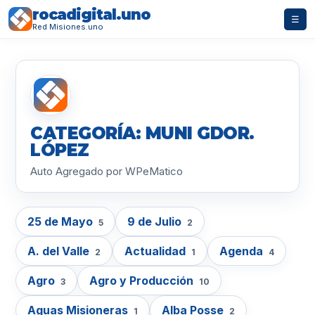
rocadigital.uno
☰
Red Misiones.uno
CATEGORÍA: MUNI GDOR.
LÓPEZ
Auto Agregado por WPeMatico
25 de Mayo
9 de Julio
5
2
A. del Valle
Actualidad
Agenda
2
1
4
Agro
Agro y Producción
3
10
Aguas Misioneras
Alba Posse
1
2