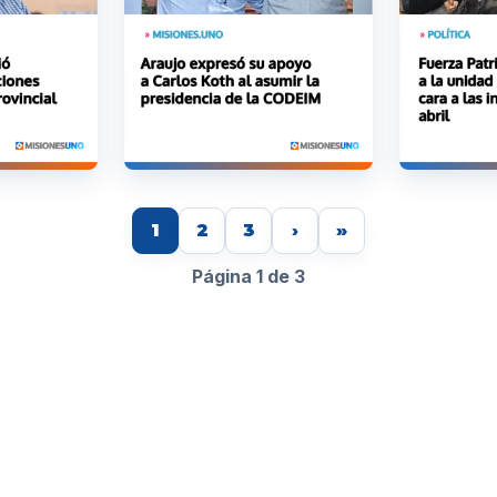
1
2
3
›
»
Página 1 de 3