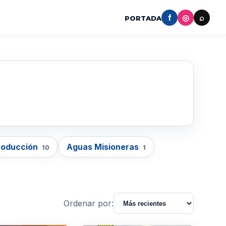
f
◎
⌕
PORTADA
roducción
Aguas Misioneras
10
1
Ordenar por: