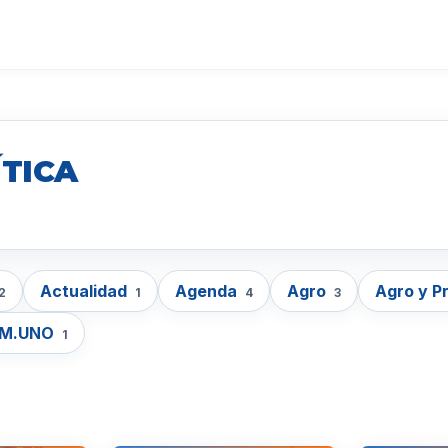
ÍTICA
Actualidad
Agenda
Agro
Agro y P
2
1
4
3
EM.UNO
1