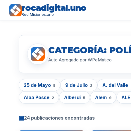
rocadigital.uno
Red Misiones.uno
CATEGORÍA: POL
Auto Agregado por WPeMatico
25 de Mayo
9 de Julio
A. del Valle
5
2
Alba Posse
Alberdi
Alem
AL
2
5
9
▣
24 publicaciones encontradas