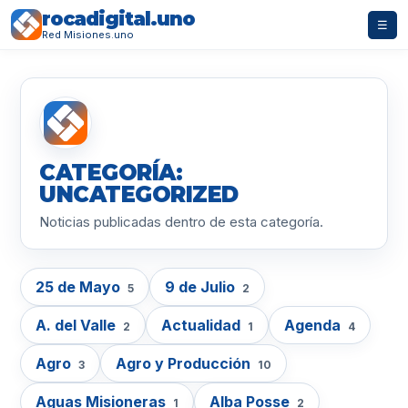
rocadigital.uno
☰
Red Misiones.uno
CATEGORÍA:
UNCATEGORIZED
Noticias publicadas dentro de esta categoría.
25 de Mayo
9 de Julio
5
2
A. del Valle
Actualidad
Agenda
2
1
4
Agro
Agro y Producción
3
10
Aguas Misioneras
Alba Posse
1
2