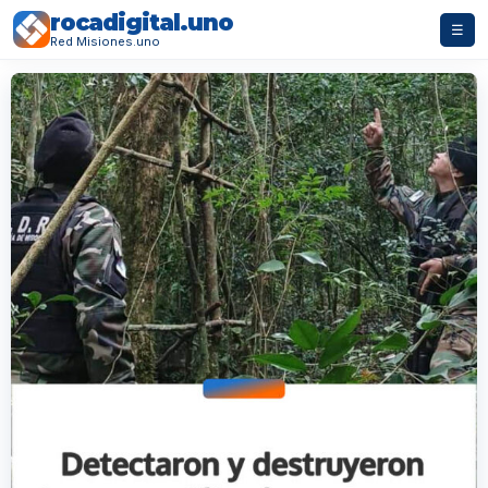
rocadigital.uno
☰
Red Misiones.uno