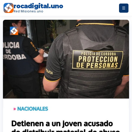
rocadigital.uno
☰
Red Misiones.uno