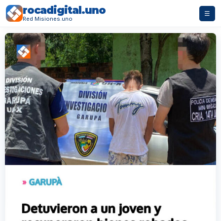
rocadigital.uno
☰
Red Misiones.uno