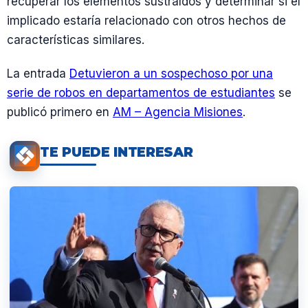
recuperar los elementos sustraídos y determinar si el
implicado estaría relacionado con otros hechos de
características similares.
La entrada
Detuvieron a un sospechoso por una
serie de robos en departamentos de estudiantes
se
publicó primero en
AM – Agencia Misiones
.
TE PUEDE INTERESAR