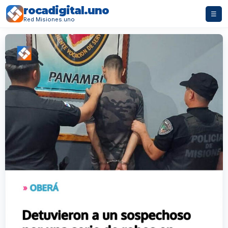
rocadigital.uno
☰
Red Misiones.uno