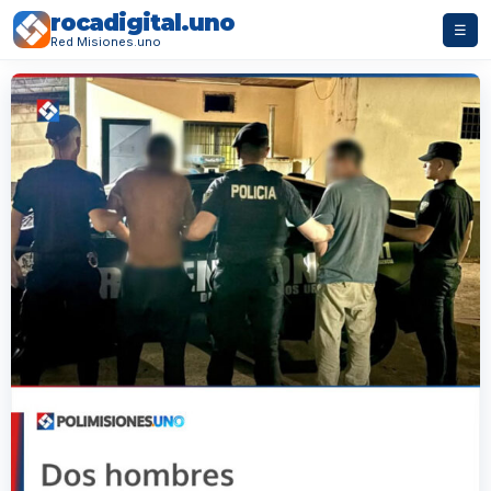
rocadigital.uno
☰
Red Misiones.uno