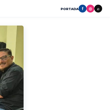
f
◎
⌕
PORTADA