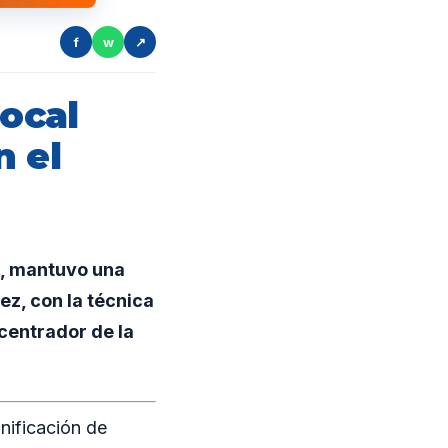
f
w
↗
local
n el
n, mantuvo una
ez, con la técnica
centrador de la
nificación de