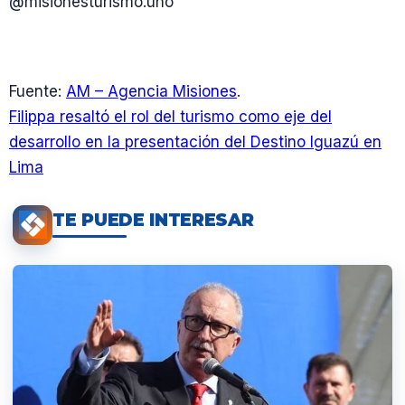
@misionesturismo.uno
Fuente:
AM – Agencia Misiones
.
Filippa resaltó el rol del turismo como eje del
desarrollo en la presentación del Destino Iguazú en
Lima
TE PUEDE INTERESAR