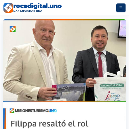
rocadigital.uno
☰
Red Misiones.uno