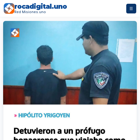
rocadigital.uno
☰
Red Misiones.uno