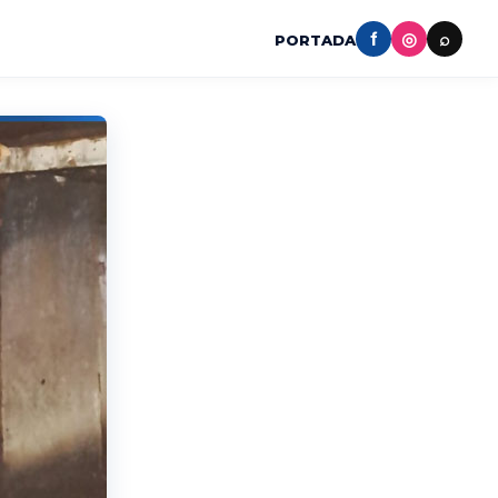
f
◎
⌕
PORTADA