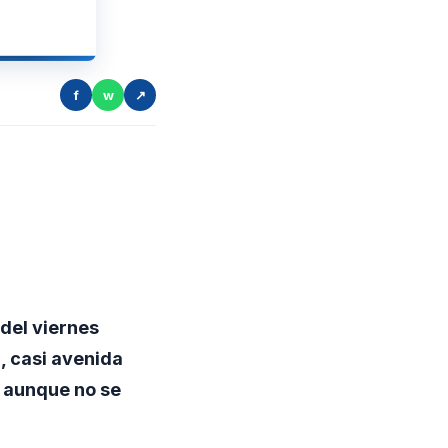
f
w
↗
del viernes
, casi avenida
, aunque no se