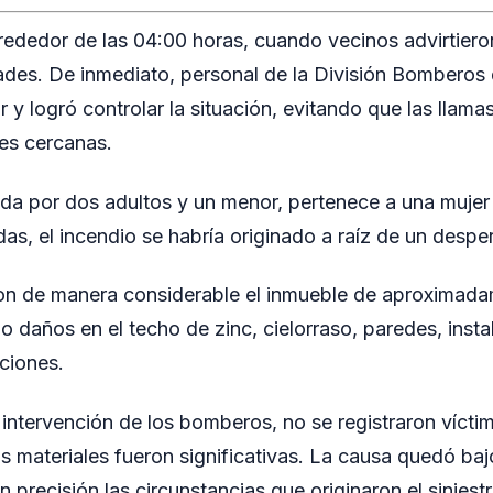
lrededor de las 04:00 horas, cuando vecinos advirtiero
dades. De inmediato, personal de la División Bomberos
r y logró controlar la situación, evitando que las llam
es cercanas.
ada por dos adultos y un menor, pertenece a una muje
adas, el incendio se habría originado a raíz de un desper
ron de manera considerable el inmueble de aproximada
 daños en el techo de zinc, cielorraso, paredes, insta
aciones.
 intervención de los bomberos, no se registraron víctim
s materiales fueron significativas. La causa quedó baj
 precisión las circunstancias que originaron el siniestr