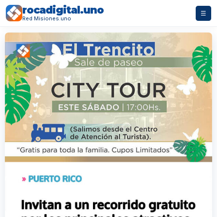
rocadigital.uno
☰
Red Misiones.uno