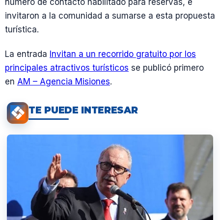
número de contacto habilitado para reservas, e
invitaron a la comunidad a sumarse a esta propuesta
turística.
La entrada
Invitan a un recorrido gratuito por los
principales atractivos turísticos
se publicó primero
en
AM – Agencia Misiones
.
TE PUEDE INTERESAR