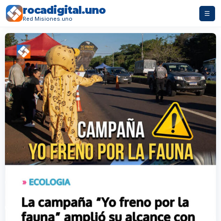
rocadigital.uno
☰
Red Misiones.uno