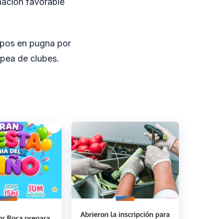
nación favorable
uipos en pugna por
opea de clubes.