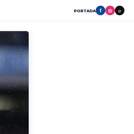
f
◎
⌕
PORTADA