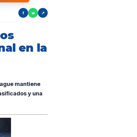
f
w
↗
mos
nal en la
League mantiene
asificados y una