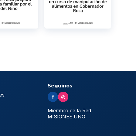
Seguinos
es
f
◎
s
Miembro de la Red
MISIONES.UNO