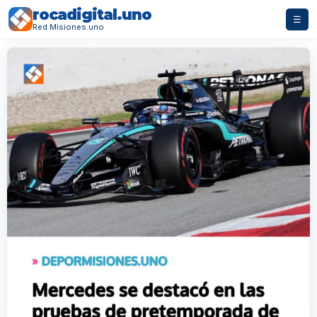
rocadigital.uno
☰
Red Misiones.uno