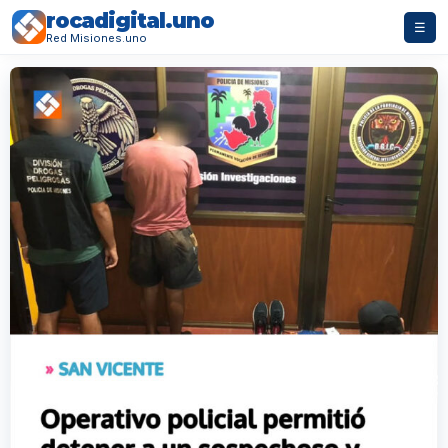
rocadigital.uno
☰
Red Misiones.uno