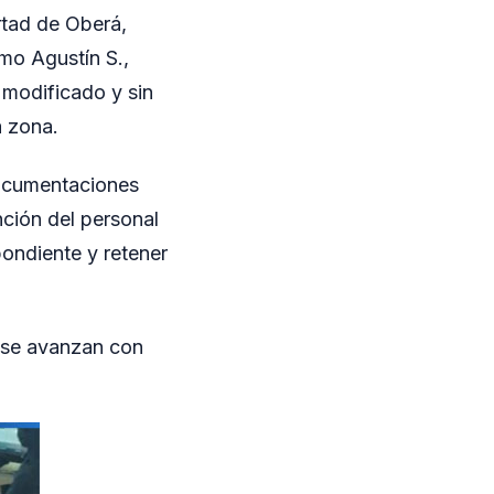
rtad de Oberá,
mo Agustín S.,
modificado y sin
a zona.
documentaciones
ención del personal
pondiente y retener
s se avanzan con