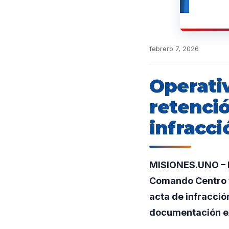
febrero 7, 2026
Operati
retenci
infracci
MISIONES.UNO – E
Comando Centro t
acta de infracció
documentación ex