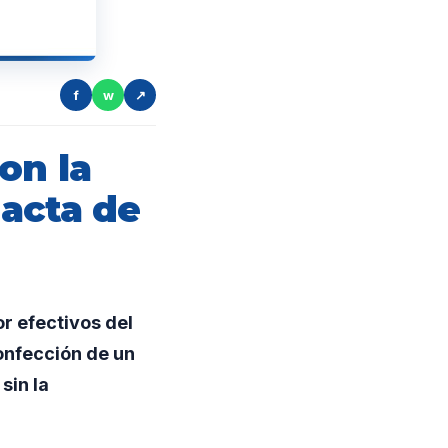
f
w
↗
on la
 acta de
r efectivos del
onfección de un
sin la