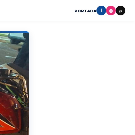
f
◎
⌕
PORTADA