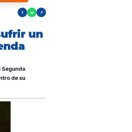
f
w
↗
sufrir un
ienda
al Segunda
ntro de su