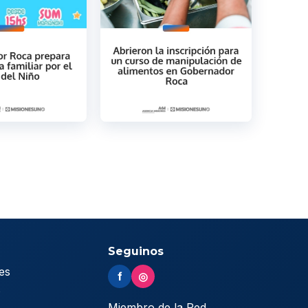
Seguinos
es
f
◎
s
Miembro de la Red