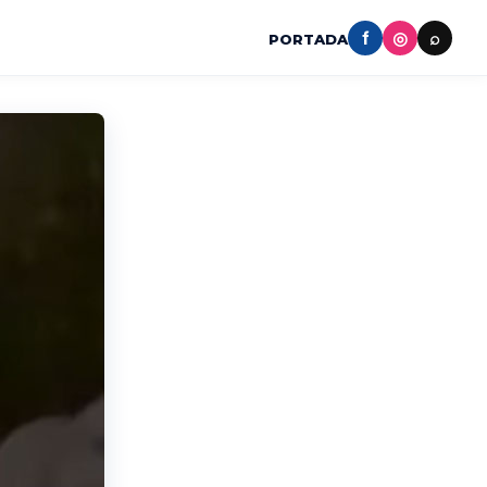
f
◎
⌕
PORTADA