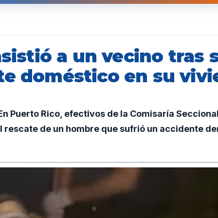
asistió a un vecino tras 
te doméstico en su viv
n Puerto Rico, efectivos de la Comisaría Seccion
el rescate de un hombre que sufrió un accidente de