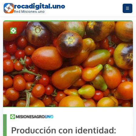
rocadigital.uno
☰
Red Misiones.uno