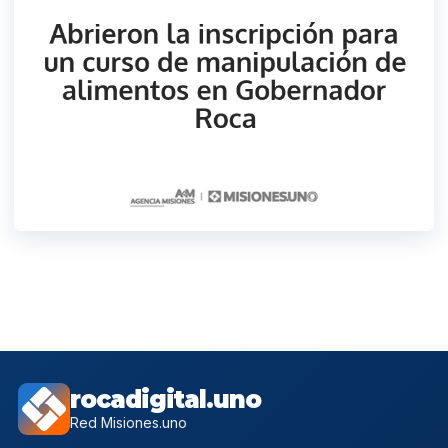
rocadigital.uno
Red Misiones.uno