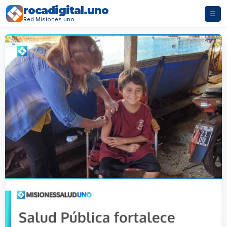
rocadigital.uno
☰
Red Misiones.uno