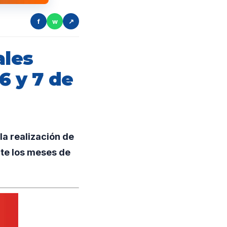
f
w
↗
ales
6 y 7 de
la realización de
nte los meses de