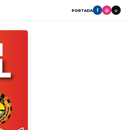
f
◎
⌕
PORTADA