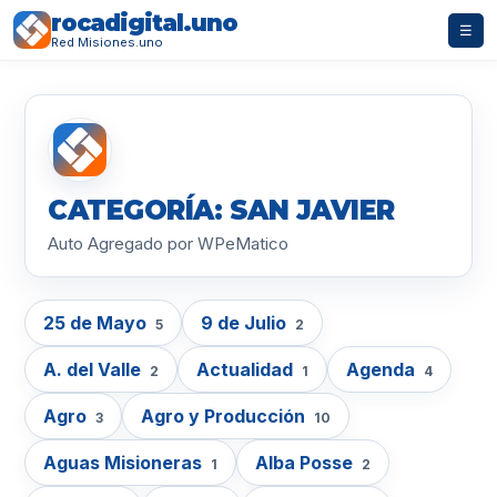
rocadigital.uno
☰
Red Misiones.uno
CATEGORÍA: SAN JAVIER
Auto Agregado por WPeMatico
25 de Mayo
9 de Julio
5
2
A. del Valle
Actualidad
Agenda
2
1
4
Agro
Agro y Producción
3
10
Aguas Misioneras
Alba Posse
1
2