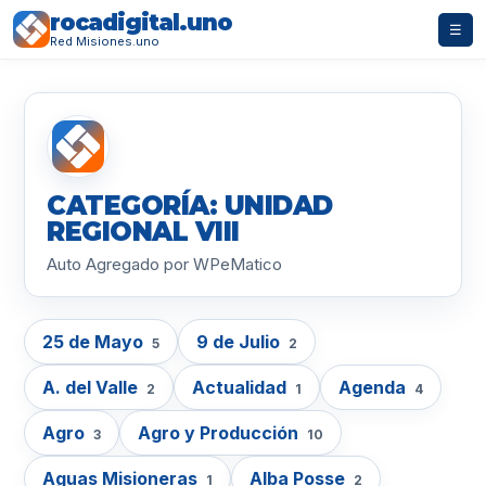
rocadigital.uno
☰
Red Misiones.uno
CATEGORÍA: UNIDAD
REGIONAL VIII
Auto Agregado por WPeMatico
25 de Mayo
9 de Julio
5
2
A. del Valle
Actualidad
Agenda
2
1
4
Agro
Agro y Producción
3
10
Aguas Misioneras
Alba Posse
1
2